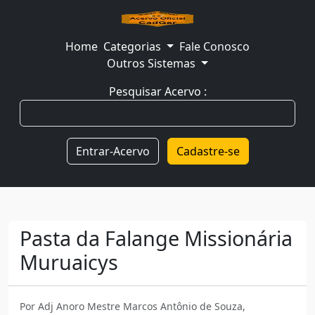
Home
Categorias
Fale Conosco
Outros Sistemas
Pesquisar Acervo :
Entrar-Acervo
Cadastre-se
Pasta da Falange Missionária
Muruaicys
Por Adj Anoro Mestre Marcos Antônio de Souza,